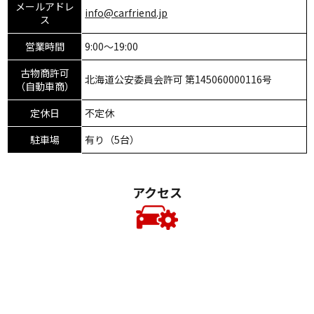
メールアドレ
info@carfriend.jp
ス
営業時間
9:00～19:00
古物商許可
北海道公安委員会許可 第145060000116号
（自動車商）
定休日
不定休
駐車場
有り（5台）
アクセス